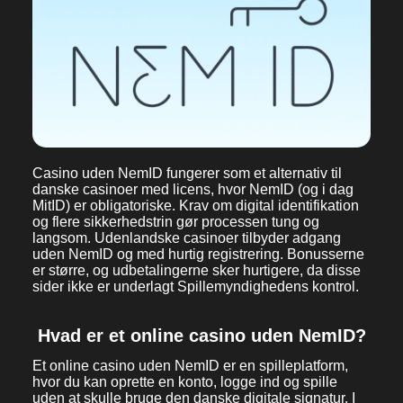
Casino uden NemID fungerer som et alternativ til
danske casinoer med licens, hvor NemID (og i dag
MitID) er obligatoriske. Krav om digital identifikation
og flere sikkerhedstrin gør processen tung og
langsom. Udenlandske casinoer tilbyder adgang
uden NemID og med hurtig registrering. Bonusserne
er større, og udbetalingerne sker hurtigere, da disse
sider ikke er underlagt Spillemyndighedens kontrol.
Hvad er et online casino uden NemID?
Et online casino uden NemID er en spilleplatform,
hvor du kan oprette en konto, logge ind og spille
uden at skulle bruge den danske digitale signatur. I