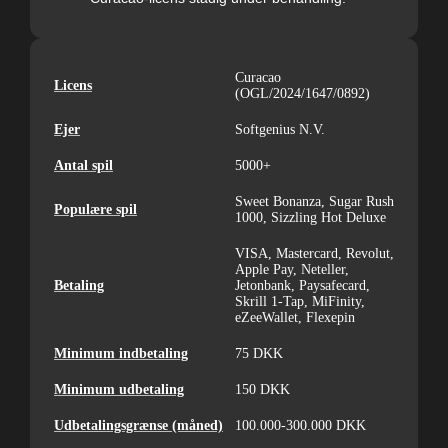
Curacao
Licens
(OGL/2024/1647/0892)
Ejer
Softgenius N.V.
Antal spil
5000+
Sweet Bonanza, Sugar Rush
Populære spil
1000, Sizzling Hot Deluxe
VISA, Mastercard, Revolut,
Apple Pay, Neteller,
Betaling
Jetonbank, Paysafecard,
Skrill 1-Tap, MiFinity,
eZeeWallet, Flexepin
Minimum indbetaling
75 DKK
Minimum udbetaling
150 DKK
Udbetalingsgrænse (måned)
100.000-300.000 DKK