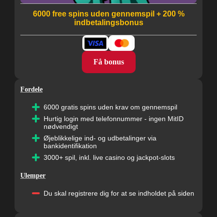
6000 free spins uden gennemspil + 200 %
indbetalingsbonus
Få bonus
Fordele
6000 gratis spins uden krav om gennemspil
Hurtig login med telefonnummer - ingen MitID
nødvendigt
Øjeblikkelige ind- og udbetalinger via
bankidentifikation
3000+ spil, inkl. live casino og jackpot-slots
Ulemper
Du skal registrere dig for at se indholdet på siden