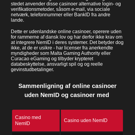
stedet anvender disse casinoer alternative login- og
verifikationsmetoder, såsom e-mail, via sociale
netværk, telefonnummer eller BankID fra andre
lande.
Dette er udenlandske online casinoer, operere uden
for rammerne af dansk lov og har derfor ikke krav om
at integrere NemID i deres systemer. Det betyder dog
ikke, at de er usikre - har licenser fra anerkendte
myndigheder som Malta Gaming Authority eller
Curacao eGaming og tilbyder krypteret
databeskyttelse, ansvarligt spil og og reelle
gevinstudbetalinger.
Sammenligning af online casinoer
uden NemID og casinoer med
Casino med
Casino uden NemID
NemID