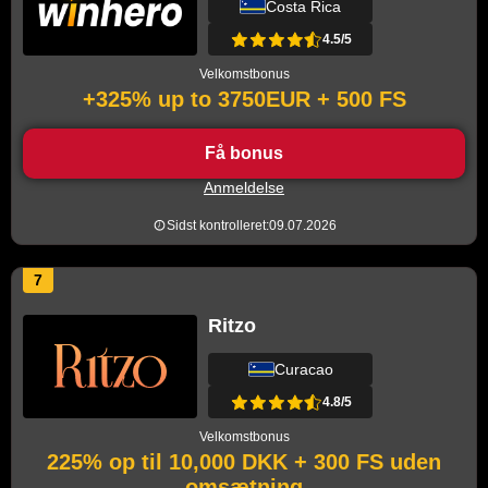
Costa Rica
4.5/5
Velkomstbonus
+325% up to 3750EUR + 500 FS
Få bonus
Anmeldelse
Sidst kontrolleret:09.07.2026
7
Ritzo
Curacao
4.8/5
Velkomstbonus
225% op til 10,000 DKK + 300 FS uden
omsætning