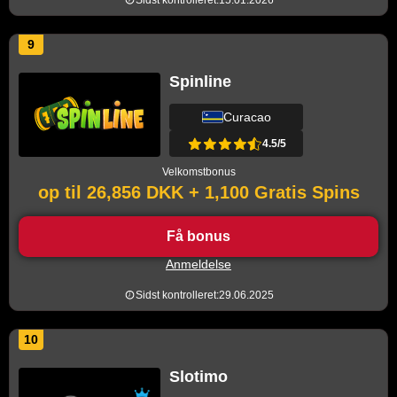
9
Spinline
Curacao
4.5/5
Velkomstbonus
op til 26,856 DKK + 1,100 Gratis Spins
Få bonus
Anmeldelse
Sidst kontrolleret:29.06.2025
10
Slotimo