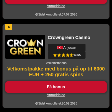
Anmeldelse
Sidst kontrolleret:07.07.2026
4
Crowngreen Casino
Anjouan
4.5/5
Velkomstbonus
Velkomstpakke med bonus på op til 6000
EUR + 250 gratis spins
Få bonus
Anmeldelse
Sidst kontrolleret:30.09.2025