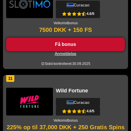
Curacao
4.6/5
Velkomstbonus
7500 DKK + 150 FS
Få bonus
Anmeldelse
Sidst kontrolleret:30.09.2025
11
Wild Fortune
Curacao
4.6/5
Velkomstbonus
225% op til 37,000 DKK + 250 Gratis Spins