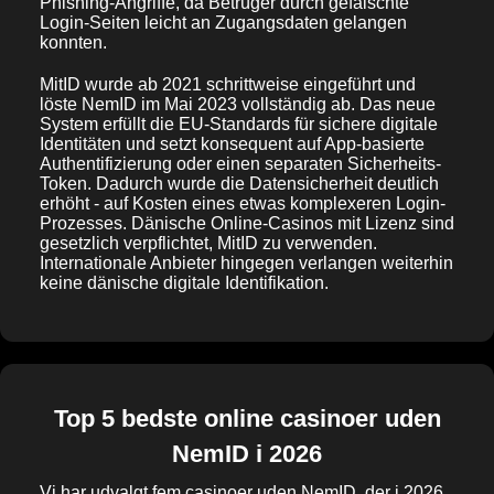
Phishing-Angriffe, da Betrüger durch gefälschte
Login-Seiten leicht an Zugangsdaten gelangen
konnten.
MitID wurde ab 2021 schrittweise eingeführt und
löste NemID im Mai 2023 vollständig ab. Das neue
System erfüllt die EU-Standards für sichere digitale
Identitäten und setzt konsequent auf App-basierte
Authentifizierung oder einen separaten Sicherheits-
Token. Dadurch wurde die Datensicherheit deutlich
erhöht - auf Kosten eines etwas komplexeren Login-
Prozesses. Dänische Online-Casinos mit Lizenz sind
gesetzlich verpflichtet, MitID zu verwenden.
Internationale Anbieter hingegen verlangen weiterhin
keine dänische digitale Identifikation.
Top 5 bedste online casinoer uden
NemID i 2026
Vi har udvalgt fem casinoer uden NemID, der i 2026